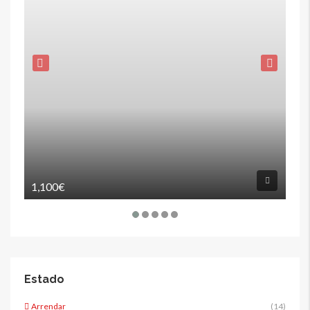
1,100€
12
Estado
Arrendar
(14)