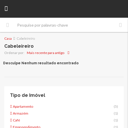
Casa
Cabeleireiro
Cabeleireiro
Mais recente para antigo
Ordenar por:
Desculpe Nenhum resultado encontrado
Tipo de Imóvel
Apartamento
(5)
Armazém
(1)
Café
(1)
Empreendimento
(1)