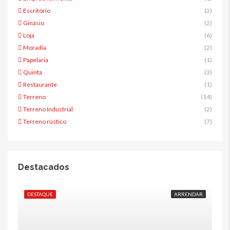
Escritório
(2)
Ginásio
(2)
Loja
(6)
Moradia
(2)
Papelaria
(1)
Quinta
(3)
Restaurante
(1)
Terreno
(14)
Terreno Industrial
(2)
Terreno rústico
(7)
Destacados
DESTAQUE
ARRENDAR
DE