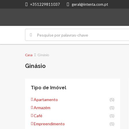
+351229811037
geral@intenta.com.pt
Casa
Ginásio
Ginásio
Tipo de Imóvel
Apartamento
(5)
Armazém
(1)
Café
(1)
Empreendimento
(1)