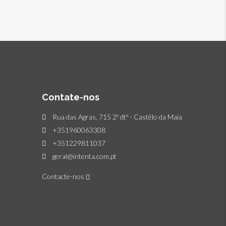
Contate-nos
Rua das Agras, 715 2º dtº - Castêlo da Maia
+351960063308
+351229811037
geral@intenta.com.pt
Contacte-nos