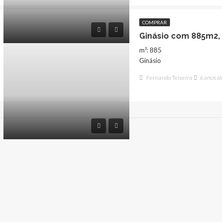
COMPRAR
Ginásio com 885m2,
m²: 885
Ginásio
Fernando Teixeira
6 anos a
QUE
COMPRAR
DESTAQUE