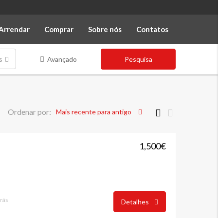
Arrendar
Comprar
Sobre nós
Contatos
s
Avançado
Pesquisa
Ordenar por:
Mais recente para antigo
1,500€
trás
Detalhes