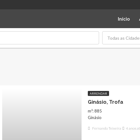
Início
Todas as Cidade
ARRENDAR
Ginásio, Trofa
m²: 885
Ginásio
Fernando Teixeira
4 anos a