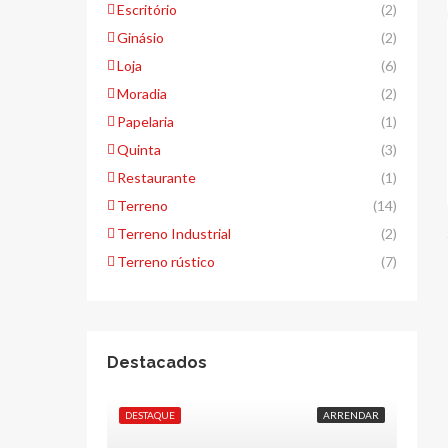
Escritório
(2)
Ginásio
(2)
Loja
(6)
Moradia
(2)
Papelaria
(1)
Quinta
(3)
Restaurante
(1)
Terreno
(14)
Terreno Industrial
(2)
Terreno rústico
(7)
Destacados
DESTAQUE
ARRENDAR
DESTA