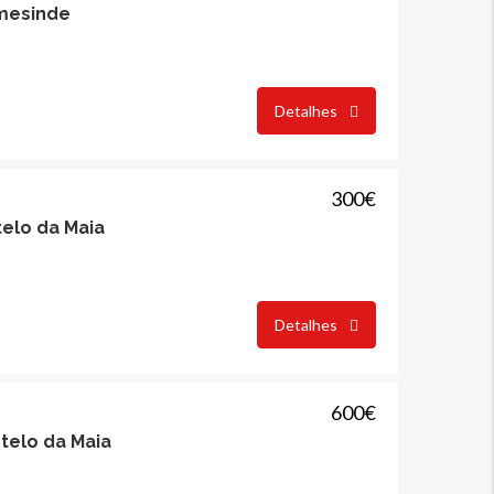
mesinde
Detalhes
300€
elo da Maia
277,500€
60,000€
Detalhes
600€
telo da Maia