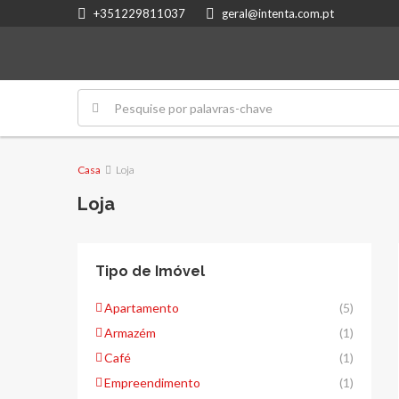
+351229811037
geral@intenta.com.pt
Casa
Loja
Loja
Tipo de Imóvel
Apartamento
(5)
Armazém
(1)
Café
(1)
Empreendimento
(1)