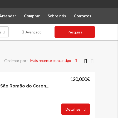
Arrendar
Comprar
Sobre nós
Contatos
s
Avançado
Pesquisa
Ordenar por:
Mais recente para antigo
120,000€
Loja com Armazém, São Romão do Coronado, Trofa
Detalhes