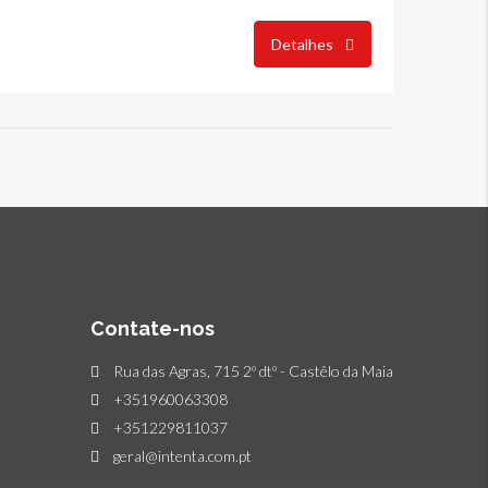
Detalhes
Contate-nos
Rua das Agras, 715 2º dtº - Castêlo da Maia
+351960063308
+351229811037
geral@intenta.com.pt