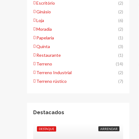
Escritório
(2)
Ginásio
(2)
Loja
(6)
Moradia
(2)
Papelaria
(1)
Quinta
(3)
Restaurante
(1)
Terreno
(14)
Terreno Industrial
(2)
Terreno rústico
(7)
Destacados
DESTAQUE
ARRENDAR
DESTA