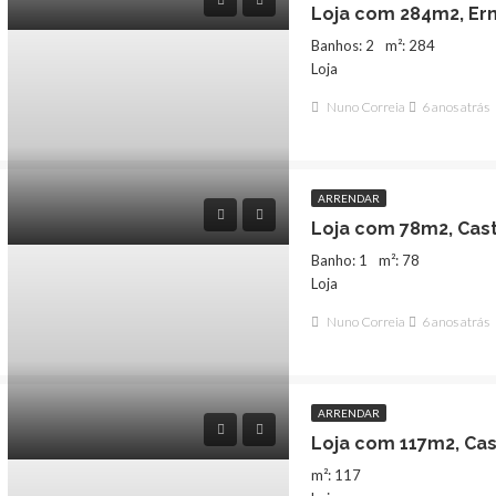
Loja com 284m2, Er
Banhos: 2
m²: 284
Loja
Nuno Correia
6 anos atrás
ARRENDAR
Loja com 78m2, Cast
000€
975€
Banho: 1
m²: 78
Loja
Nuno Correia
6 anos atrás
ARRENDAR
Loja com 117m2, Cas
m²: 117