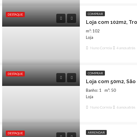
COMPRAR
DESTAQUE
Loja com 102m2, Tr
m²: 102
Loja
Nuno Correia
4 anos atrás
COMPRAR
DESTAQUE
Loja com 50m2, Sã
Banho: 1
m²: 50
Loja
Nuno Correia
6 anos atrás
QUE
COMPRAR
DESTAQUE
ARRENDAR
DESTAQUE