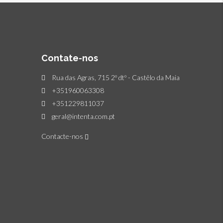
Contate-nos
Rua das Agras, 715 2º dtº - Castêlo da Maia
+351960063308
+351229811037
geral@intenta.com.pt
Contacte-nos