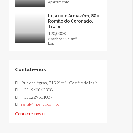
Apartamento
Loja com Armazém, São
Romão do Coronado,
Trofa
120,000€
2 banhos • 240 m²
Loja
Contate-nos
Rua das Agras, 715 2º dtº - Castêlo da Maia
+351960063308
+351229811037
geral@intenta.com.pt
Contacte-nos