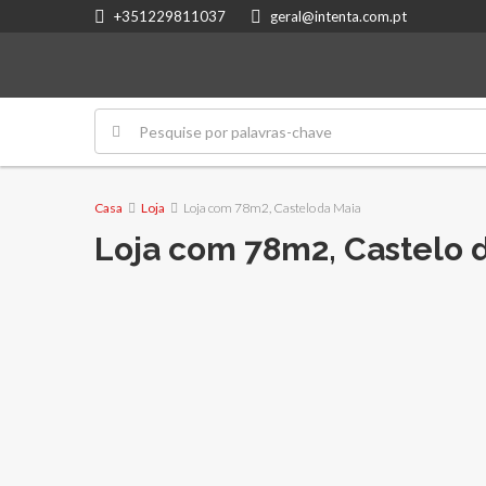
+351229811037
geral@intenta.com.pt
Casa
Loja
Loja com 78m2, Castelo da Maia
Loja com 78m2, Castelo 