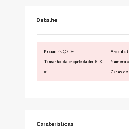
Detalhe
Preço:
750,000€
Área de t
Tamanho da propriedade:
1000
Número d
m²
Casas de
Caraterísticas