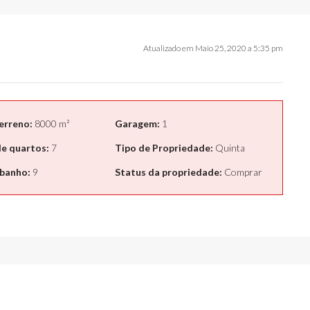
Atualizado em Maio 25, 2020 a 5:35 pm
erreno:
8000 m²
Garagem:
1
e quartos:
7
Tipo de Propriedade:
Quinta
 banho:
9
Status da propriedade:
Comprar