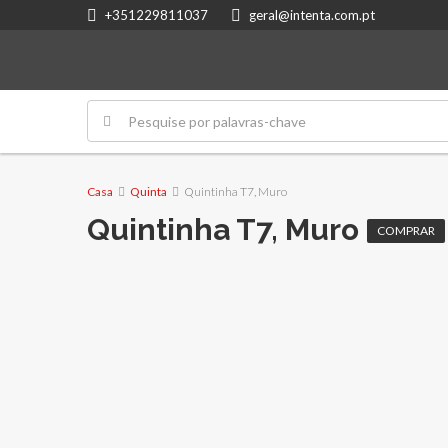
+351229811037
geral@intenta.com.pt
Casa
Quinta
Quintinha T7, Muro
Quintinha T7, Muro
COMPRAR