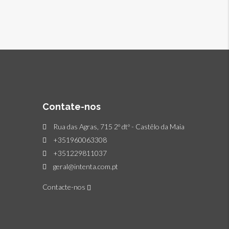
Contate-nos
Rua das Agras, 715 2º dtº - Castêlo da Maia
+351960063308
+351229811037
geral@intenta.com.pt
Contacte-nos