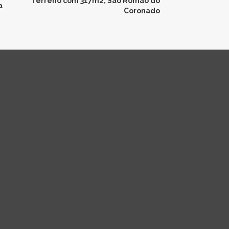
Terreno com 317m2, São Romão do
a
Coronado