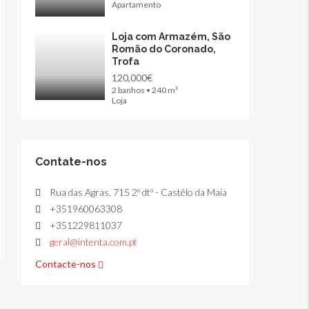
Apartamento
Loja com Armazém, São
Romão do Coronado,
Trofa
120,000€
2 banhos • 240 m²
Loja
Contate-nos
Rua das Agras, 715 2º dtº - Castêlo da Maia
+351960063308
+351229811037
geral@intenta.com.pt
Contacte-nos