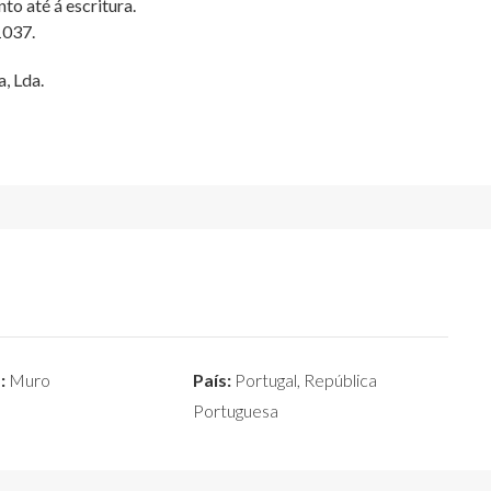
 até á escritura.
1037.
, Lda.
:
Muro
País:
Portugal, República
Portuguesa