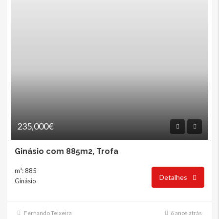
235,000€
Ginásio com 885m2, Trofa
m²: 885
Detalhes
Ginásio
Fernando Teixeira
6 anos atrás