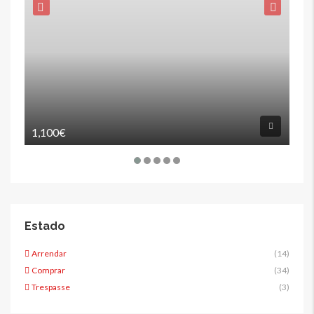
1,100€
12
Estado
Arrendar
(14)
Comprar
(34)
Trespasse
(3)