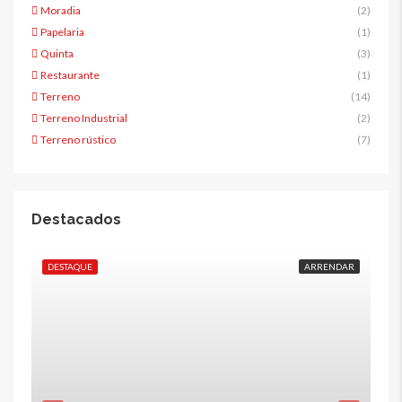
Moradia
(2)
Papelaria
(1)
Quinta
(3)
Restaurante
(1)
Terreno
(14)
Terreno Industrial
(2)
Terreno rústico
(7)
Destacados
DESTAQUE
ARRENDAR
DE