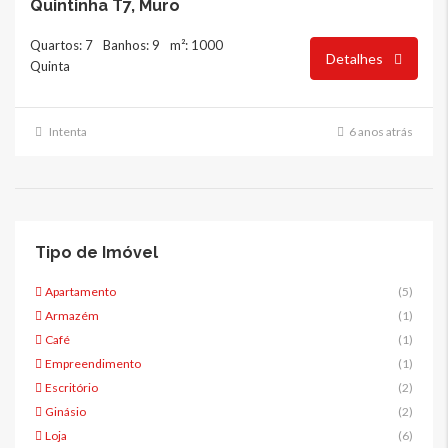
Quintinha T7, Muro
Quartos: 7
Banhos: 9
m²: 1000
Detalhes
Quinta
Intenta
6 anos atrás
Tipo de Imóvel
Apartamento
(5)
Armazém
(1)
Café
(1)
Empreendimento
(1)
Escritório
(2)
Ginásio
(2)
Loja
(6)