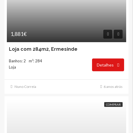
1,881€
Loja com 284m2, Ermesinde
Banhos: 2
m²: 284
Detalhes
Loja
Nuno Correia
6 anos atrás
COMPRAR