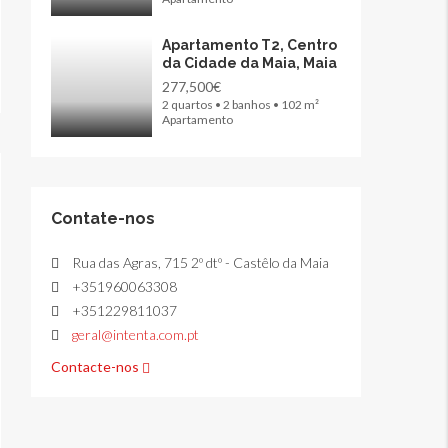
Apartamento T2, Centro
da Cidade da Maia, Maia
277,500€
2 quartos • 2 banhos • 102 m²
Apartamento
Contate-nos
Rua das Agras, 715 2º dtº - Castêlo da Maia
+351960063308
+351229811037
geral@intenta.com.pt
Contacte-nos