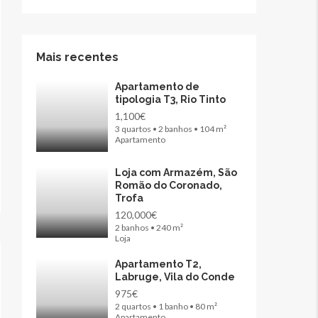
Mais recentes
Apartamento de
tipologia T3, Rio Tinto
1,100€
3 quartos • 2 banhos • 104 m²
Apartamento
Loja com Armazém, São
Romão do Coronado,
Trofa
120,000€
2 banhos • 240 m²
Loja
Apartamento T2,
Labruge, Vila do Conde
975€
2 quartos • 1 banho • 80 m²
Apartamento