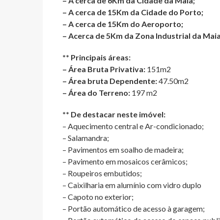
– A cerca de 6Km da Cidade da Maia;
– A cerca de 15Km da Cidade do Porto;
– A cerca de 15Km do Aeroporto;
– Acerca de 5Km da Zona Industrial da Maia
** Principais áreas:
– Área Bruta Privativa:
151m2
– Área bruta Dependente:
47.50m2
– Área do Terreno:
197 m2
** De destacar neste imóvel:
– Aquecimento central e Ar-condicionado;
– Salamandra;
– Pavimentos em soalho de madeira;
– Pavimento em mosaicos cerâmicos;
– Roupeiros embutidos;
– Caixilharia em alumínio com vidro duplo
– Capoto no exterior;
– Portão automático de acesso à garagem;