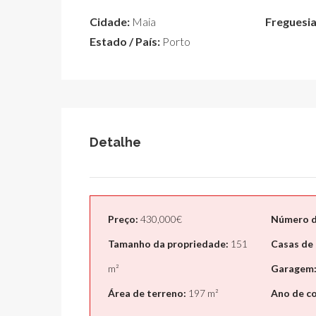
Cidade:
Maia
Freguesia
Estado / País:
Porto
Detalhe
Preço:
430,000€
Número d
Tamanho da propriedade:
151
Casas de
m²
Garagem
Área de terreno:
197 m²
Ano de c