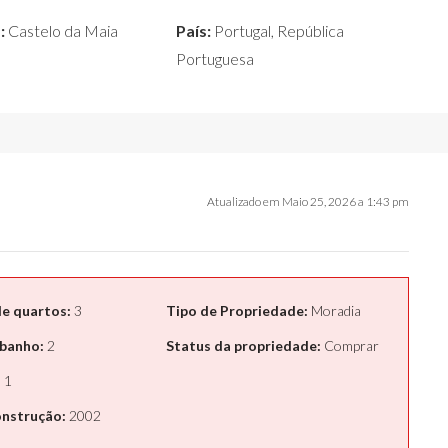
:
Castelo da Maia
País:
Portugal, República
Portuguesa
Atualizado em Maio 25, 2026 a 1:43 pm
e quartos:
3
Tipo de Propriedade:
Moradia
 banho:
2
Status da propriedade:
Comprar
:
1
onstrução:
2002