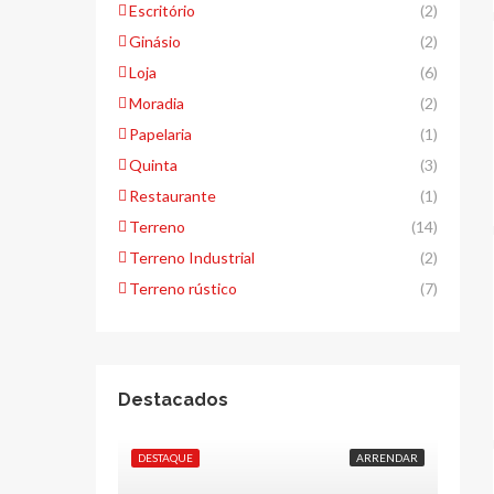
Escritório
(2)
Ginásio
(2)
Loja
(6)
Moradia
(2)
Papelaria
(1)
Quinta
(3)
Restaurante
(1)
Terreno
(14)
Terreno Industrial
(2)
Terreno rústico
(7)
Destacados
DESTAQUE
ARRENDAR
DESTA