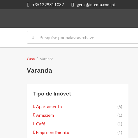
+351229811037
geral@intenta.com.pt
Casa
Varanda
Varanda
Tipo de Imóvel
Apartamento
(5)
Armazém
(1)
Café
(1)
Empreendimento
(1)