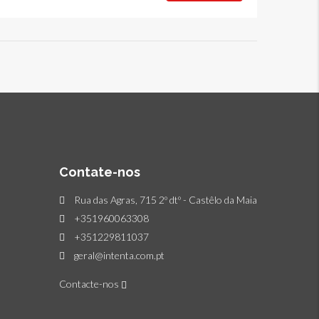
Contate-nos
Rua das Agras, 715 2º dtº - Castêlo da Maia
+351960063308
+351229811037
geral@intenta.com.pt
Contacte-nos