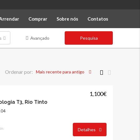
Arrendar
Comprar
Sobre nós
Contatos
s
Avançado
Pesquisa
Ordenar por:
Mais recente para antigo
1,100€
logia T3, Rio Tinto
104
ás
Detalhes