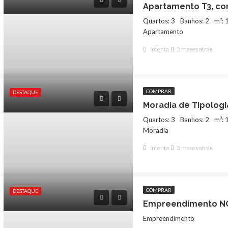
Quartos: 3
Banhos: 2
m²: 
Apartamento
Intenta
2 meses atrás
COMPRAR
DESTAQUE
000€
975€
Quartos: 3
Banhos: 2
m²: 
Moradia
Intenta
3 meses atrás
COMPRAR
DESTAQUE
Empreendimento