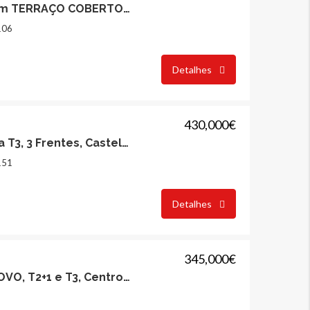
Apartamento T3, com TERRAÇO COBERTO, Vila Nova de Famalicão
106
Detalhes
430,000€
Moradia de Tipologia T3, 3 Frentes, Castelo da Maia
277,500€
60,000€
151
Detalhes
345,000€
Empreendimento NOVO, T2+1 e T3, Centro da Cidade da Maia