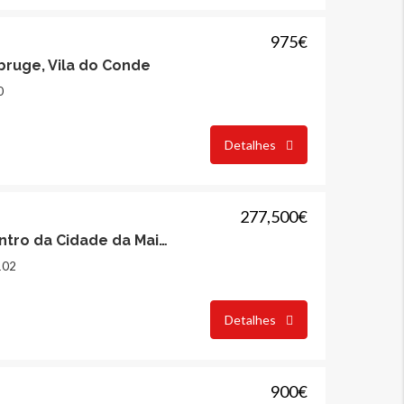
975€
ruge, Vila do Conde
0
Detalhes
277,500€
Apartamento T2, Centro da Cidade da Maia, Maia
102
Detalhes
ARRENDAR
DESTAQUE
COMPRAR
DESTAQUE
900€