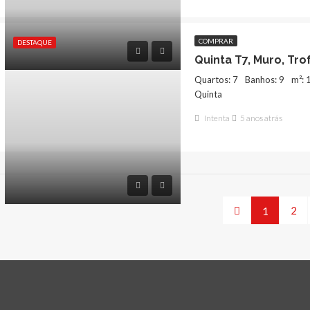
COMPRAR
DESTAQUE
Quinta T7, Muro, Tro
Quartos: 7
Banhos: 9
m²: 
Quinta
Intenta
5 anos atrás
2
1