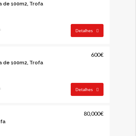
a de 100m2, Trofa
s
Detalhes
600€
a de 100m2, Trofa
120,000€
975€
s
Detalhes
80,000€
ofa