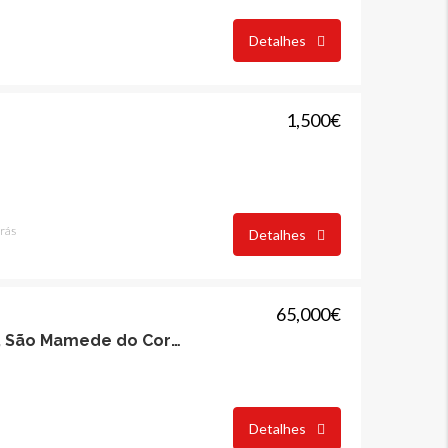
Detalhes
1,500€
trás
Detalhes
65,000€
Terreno com 285m2, São Mamede do Coronado
Detalhes