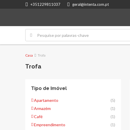
+351229811037
geral@intenta.com.pt
Casa
Trofa
Trofa
Tipo de Imóvel
Apartamento
(5)
Armazém
(1)
Café
(1)
Empreendimento
(1)