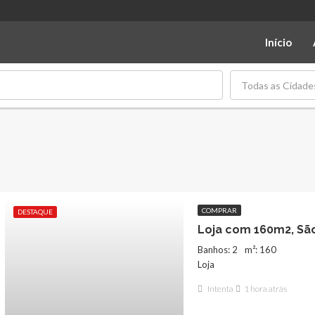
Início
Todas as Cidade
COMPRAR
DESTAQUE
Banhos: 2
m²: 160
Loja
Intenta
1 hora atrás