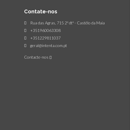
Contate-nos
Rua das Agras, 715 2º dtº - Castêlo da Maia
+351960063308
+351229811037
geral@intenta.com.pt
Contacte-nos