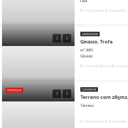
Loja
Nuno Correia
4 anos atrás
ARRENDAR
Ginásio, Trofa
m²: 885
Ginásio
Fernando Teixeira
4 anos a
COMPRAR
DESTAQUE
Terreno
Nuno Correia
4 anos atrás