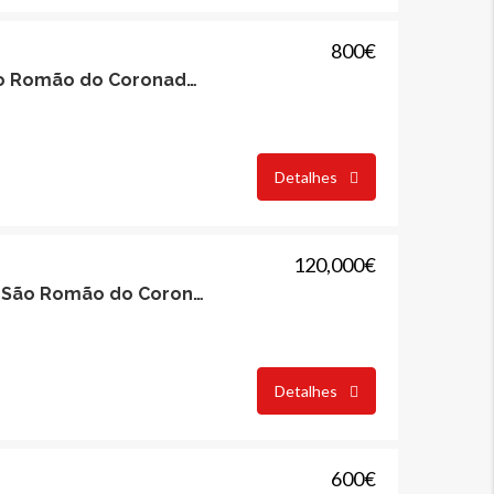
800€
Loja com 160m2, São Romão do Coronado, Trofa
Detalhes
120,000€
Loja com Armazém, São Romão do Coronado, Trofa
Detalhes
ARRENDAR
DESTAQUE
COMPRAR
DESTAQUE
600€