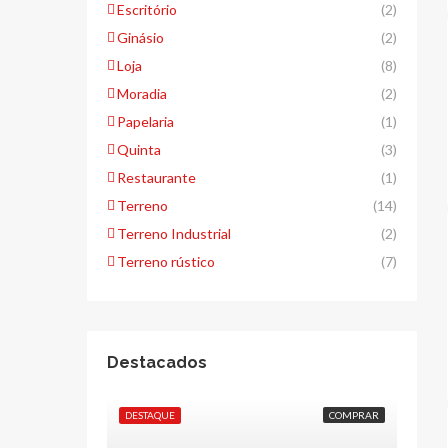
Escritório
(2)
Ginásio
(2)
Loja
(8)
Moradia
(2)
Papelaria
(1)
Quinta
(3)
Restaurante
(1)
Terreno
(14)
Terreno Industrial
(2)
Terreno rústico
(7)
Destacados
DESTAQUE
COMPRAR
DESTA