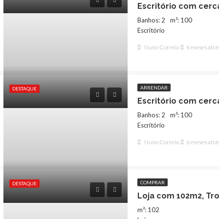
Escritório com cerc
Banhos: 2
m²: 100
Escritório
Nuno Correia
6 meses atrá
ARRENDAR
DESTAQUE
Escritório com cerc
1,100€
Banhos: 2
m²: 100
Escritório
Nuno Correia
6 meses atrá
COMPRAR
DESTAQUE
Loja com 102m2, Tr
m²: 102