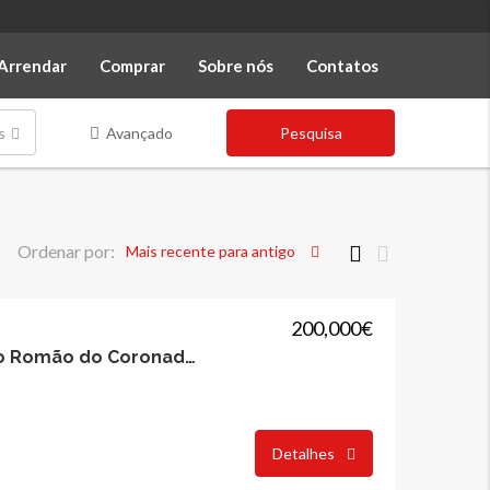
Arrendar
Comprar
Sobre nós
Contatos
s
Avançado
Pesquisa
Ordenar por:
Mais recente para antigo
200,000€
Loja com 160m2, São Romão do Coronado, Trofa
Detalhes