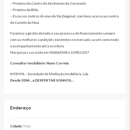
– Próximo do Centro de São Romão do Coronado;
– Próximo da BIAL;
– Escassos metros do eixo da Via Diagonal, com bons acesso ao centro
do Castelo da Maia
Fazemos a gestão de todo o seu processo de financiamento sempre
com as melhores condições existentes no mercado, assim como todo
o acompanhamento até à escritura.
Marque já a sua visita em 960063308 e 229811037.
Consultor Imobiliário: Nuno Correia
INTENTA – Sociedade de Mediação Imobiliária, Lda.
Desde 2004… a DESPERTAR SONHOS…
Endereço
Cidade:
Trofa