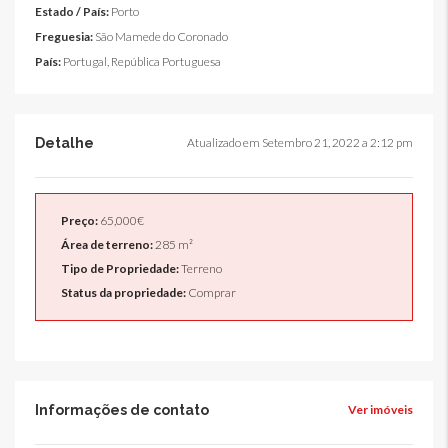
Estado / País:
Porto
Freguesia:
São Mamede do Coronado
País:
Portugal, República Portuguesa
Detalhe
Atualizado em Setembro 21, 2022 a 2:12 pm
Preço:
65,000€
Área de terreno:
285 m²
Tipo de Propriedade:
Terreno
Status da propriedade:
Comprar
Informações de contato
Ver imóveis