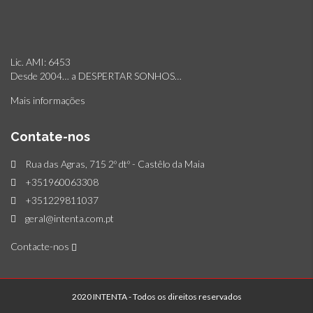
Lic. AMI: 6453
Desde 2004… a DESPERTAR SONHOS…
Mais informações
Contate-nos
Rua das Agras, 715 2º dtº - Castêlo da Maia
+351960063308
+351229811037
geral@intenta.com.pt
Contacte-nos
2020 INTENTA - Todos os direitos reservados