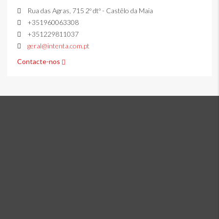
Rua das Agras, 715 2º dtº - Castêlo da Maia
+351960063308
+351229811037
geral@intenta.com.pt
Contacte-nos