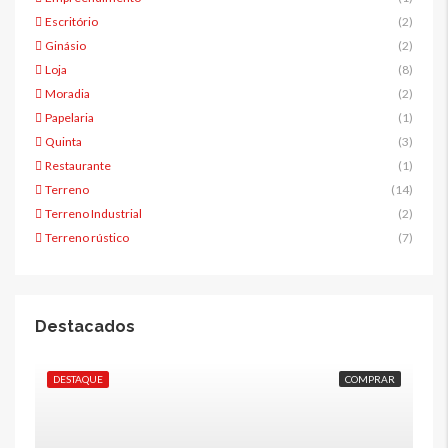
Escritório
(2)
Ginásio
(2)
Loja
(8)
Moradia
(2)
Papelaria
(1)
Quinta
(3)
Restaurante
(1)
Terreno
(14)
Terreno Industrial
(2)
Terreno rústico
(7)
Destacados
DESTAQUE
COMPRAR
DE