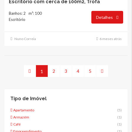
Escritório com cerca de 100m2, Trofa
Banhos: 2
m²: 100
Detalhes
Escritório
Nuno Correia
6 meses atrás
2
3
4
5
1
Tipo de Imóvel
Apartamento
(5)
Armazém
(1)
Café
(1)
Empreendimento
(1)