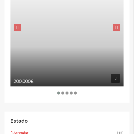
200,000€
80
Estado
Arrendar
(15)