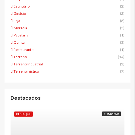
Escritório
(2)
Ginásio
(2)
Loja
(8)
Moradia
(2)
Papelaria
(1)
Quinta
(3)
Restaurante
(1)
Terreno
(14)
Terreno Industrial
(2)
Terreno rústico
(7)
Destacados
DESTAQUE
COMPRAR
DE