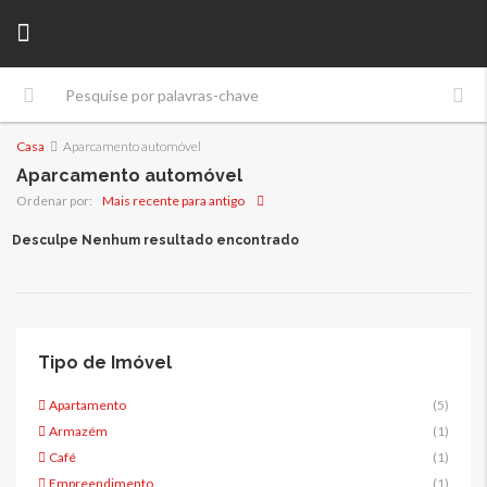
Casa
Aparcamento automóvel
Aparcamento automóvel
Mais recente para antigo
Ordenar por:
Desculpe Nenhum resultado encontrado
Tipo de Imóvel
Apartamento
(5)
Armazém
(1)
Café
(1)
Empreendimento
(1)