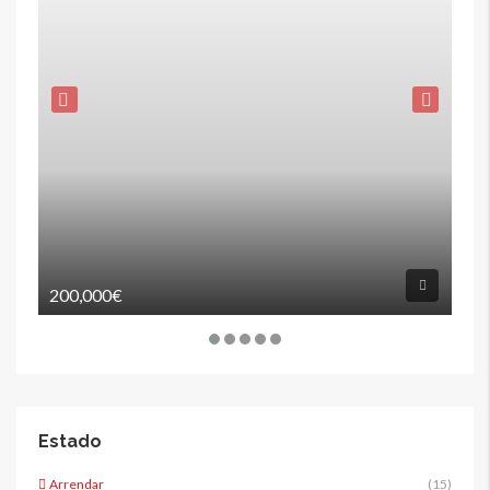
200,000€
80
Estado
Arrendar
(15)