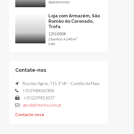
Apartamento
Loja com Armazém, São
Romão do Coronado,
Trofa
120,000€
2 banhos • 240 m²
Loja
Contate-nos
Rua das Agras, 715 2º dtº - Castêlo da Maia
+351960063308
+351229811037
geral@intenta.com.pt
Contacte-nos