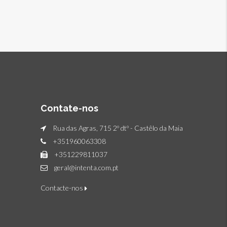
Contate-nos
Rua das Agras, 715 2º dtº - Castêlo da Maia
+351960063308
+351229811037
geral@intenta.com.pt
Contacte-nos