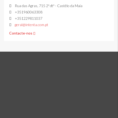
Rua das Agras, 715 2º dtº - Castêlo da Maia
+351960063308
+351229811037
geral@intenta.com.pt
Contacte-nos