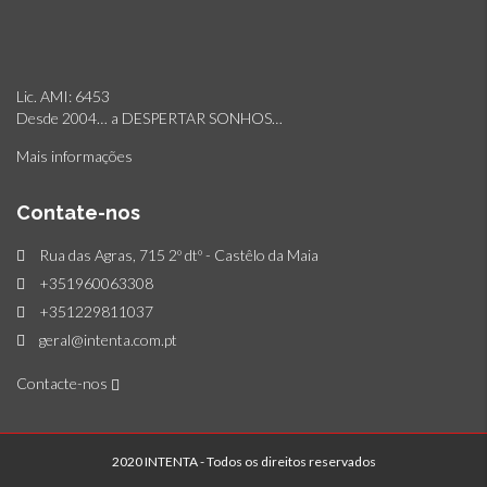
Lic. AMI: 6453
Desde 2004… a DESPERTAR SONHOS…
Mais informações
Contate-nos
Rua das Agras, 715 2º dtº - Castêlo da Maia
+351960063308
+351229811037
geral@intenta.com.pt
Contacte-nos
2020 INTENTA - Todos os direitos reservados