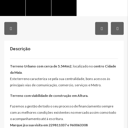
Descrição
Terreno Urbano com cerca de 5.544m2
, localizado no
centro Cidade
da Maia
.
Este terreno caracteriza se pela sua centralidade, bons acessos ás
principais vias de comunicação, comercio, serviços e Metro.
Terreno com viabilidade de construção em Altura.
Fazemos a gestão de todo o seu processo de financiamento sempre
com as melhores condições existentes no mercado assim como todo
o acompanhamento até à escritura.
Marque já a sua visita em 229811037 e 960063308