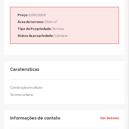
Preço:
2,000,000€
Área de terreno:
5544 m²
Tipo de Propriedade:
Terreno
Status da propriedade:
Comprar
Caraterísticas
Construção em altura
Terreno urbano
Informações de contato
Ver imóveis