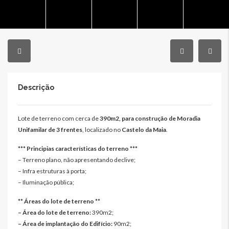
Descrição
Lote de terreno com cerca de
390m2, para construção de Moradia
Unifamilar de 3 frentes
, localizado no
Castelo da Maia
.
*** Principias características do terreno ***
– Terreno plano, não apresentando declive;
– Infra estruturas à porta;
– Iluminação pública;
** Áreas do lote de terreno **
– Área do lote de terreno:
390m2;
– Área de implantação do Edifício:
90m2;