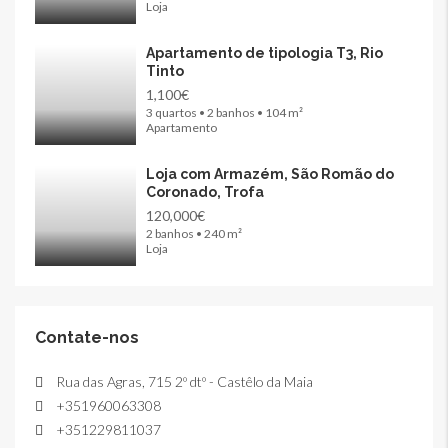
Loja
Apartamento de tipologia T3, Rio
Tinto
1,100€
3 quartos • 2 banhos • 104 m²
Apartamento
Loja com Armazém, São Romão do
Coronado, Trofa
120,000€
2 banhos • 240 m²
Loja
Contate-nos
Rua das Agras, 715 2º dtº - Castêlo da Maia
+351960063308
+351229811037