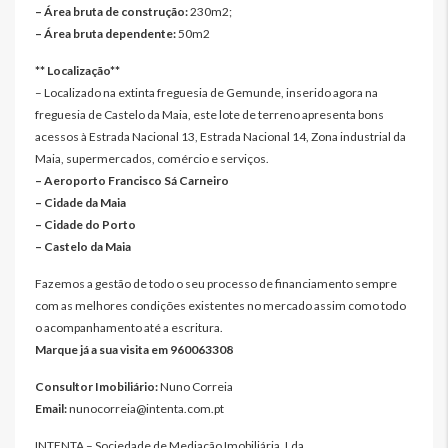
– Área bruta de construção:
230m2;
– Área bruta dependente:
50m2
** Localização**
– Localizado na extinta freguesia de Gemunde, inserido agora na
freguesia de Castelo da Maia, este lote de terreno apresenta bons
acessos à Estrada Nacional 13, Estrada Nacional 14, Zona industrial da
Maia, supermercados, comércio e serviços.
– Aeroporto Francisco Sá Carneiro
– Cidade da Maia
– Cidade do Porto
– Castelo da Maia
Fazemos a gestão de todo o seu processo de financiamento sempre
com as melhores condições existentes no mercado assim como todo
o acompanhamento até a escritura.
Marque já a sua visita em 960063308
Consultor Imobiliário:
Nuno Correia
Email:
nunocorreia@intenta.com.pt
INTENTA – Sociedade de Mediação Imobiliária, Lda.