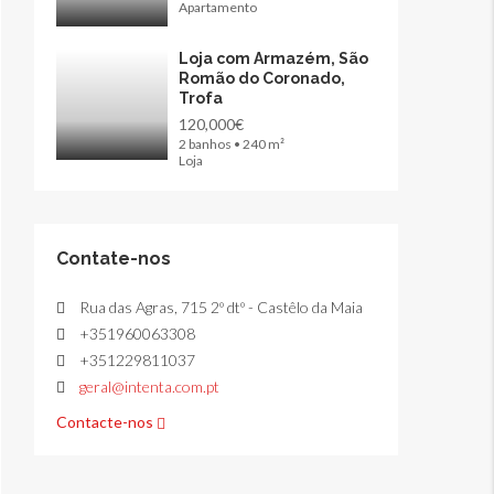
Apartamento
Loja com Armazém, São
Romão do Coronado,
Trofa
120,000€
2 banhos • 240 m²
Loja
Contate-nos
Rua das Agras, 715 2º dtº - Castêlo da Maia
+351960063308
+351229811037
geral@intenta.com.pt
Contacte-nos