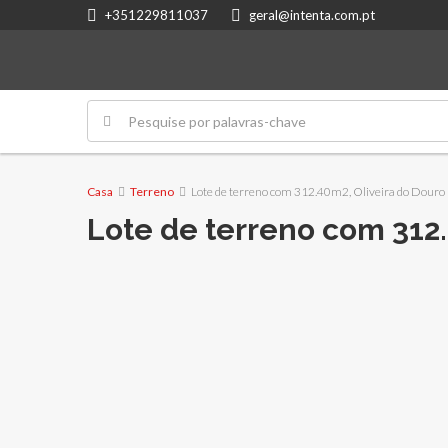
+351229811037
geral@intenta.com.pt
Casa
Terreno
Lote de terreno com 312.40m2, Oliveira do Douro
Lote de terreno com 312.