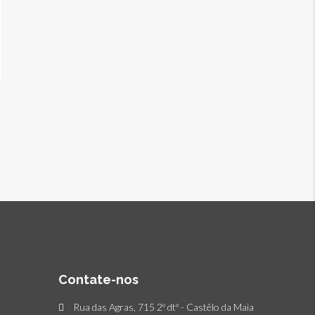
Contate-nos
Rua das Agras, 715 2º dtº - Castêlo da Maia